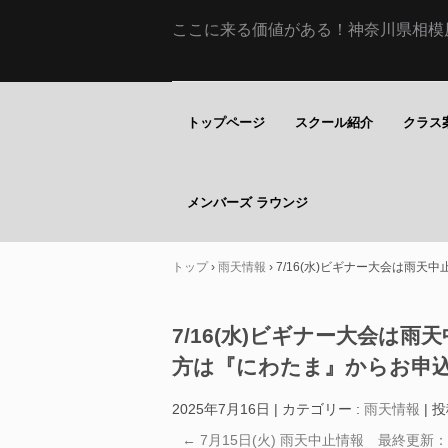
ここに来る価値がある！神奈川県相模原市
トップページ
スクール紹介
クラス
メンバーズ ラウンジ
トップ
›
雨天情報
›
7/16(水)ビギナー大会は雨
7/16(水)ビギナー大会
方は『にわたま』からお申
2025年7月16日
|
カテゴリー :
雨天情報
|
投
←
7月15日(火) 雨天中止情報 最終更新：