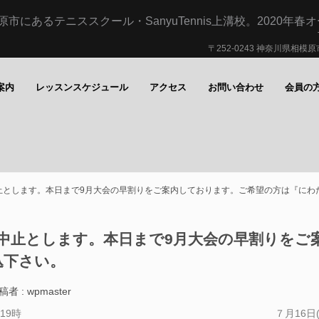
にあるテニススクール・SanyuTennis上溝校。2020年春
〒252-0243 神奈川県相模原
案内
レッスンスケジュール
アクセス
お問い合わせ
会員の
天中止とします。本日まで9月大会の早割りをご案内しております。ご希望の方は『に
は雨天中止とします。本日まで9月大会の早割りを
込下さい。
稿者 : wpmaster
19時
７月16日