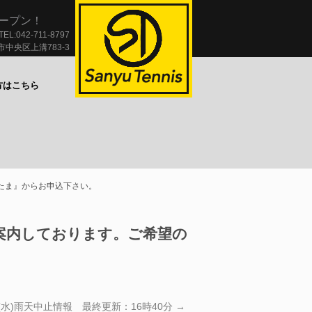
オープン！
TEL:042-711-8797
市中央区上溝783-3
方はこちら
わたま』からお申込下さい。
ご案内しております。ご希望の
(水)雨天中止情報 最終更新：16時40分
→